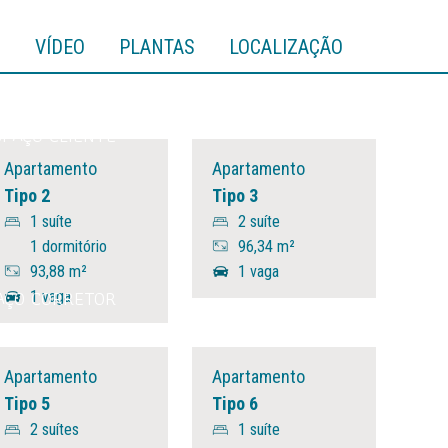
S
VÍDEO
PLANTAS
LOCALIZAÇÃO
SPAÇO CLIENTE
Apartamento
Apartamento
Tipo 2
Tipo 3
1 suíte
2 suíte
1 dormitório
96,34 m²
93,88 m²
1 vaga
AÇO CORRETOR
1 vaga
Apartamento
Apartamento
Tipo 5
Tipo 6
2 suítes
1 suíte