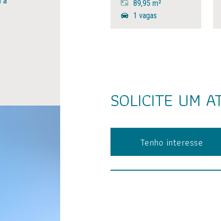
 a
89,95 m²
1 vagas
SOLICITE UM
A
Tenho interesse