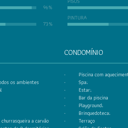
PISOS
96%
PINTURA
73%
CONDOMÍNIO
· Piscina com aquecimen
odos os ambientes
· Spa;
l
· Estar;
· Bar da piscina
· Playground;
· Brinquedoteca;
hurrasqueira a carvão
· Terraço