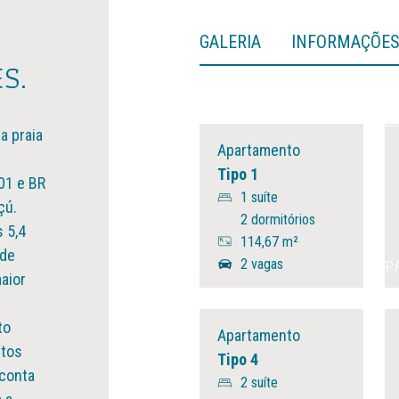
GALERIA
INFORMAÇÕE
S.
E
a praia
Apartamento
Tipo 1
01 e BR
1 suíte
çú.
2 dormitórios
 5,4
114,67 m²
 de
ESP
2 vagas
aior
to
Apartamento
ntos
Tipo 4
 conta
2 suíte