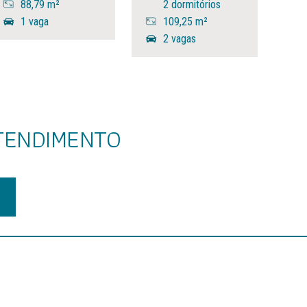
88,79 m²
2 dormitórios
1 vaga
109,25 m²
2 vagas
TENDIMENTO