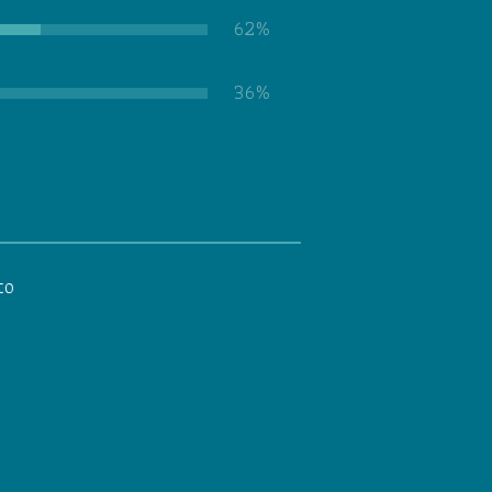
62%
36%
to